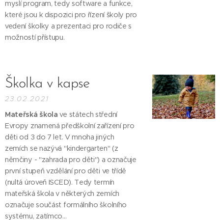
myslí program, tedy software a funkce,
které jsou k dispozici pro řízení školy pro
vedení školky a prezentaci pro rodiče s
možností přístupu.
Školka v kapse
23.02.2021
Mateřská škola
ve státech střední
Evropy znamená předškolní zařízení pro
děti od 3 do 7 let. V mnoha jiných
zemích se nazývá "kindergarten" (z
němčiny - "zahrada pro děti") a označuje
první stupeň vzdělání pro děti ve třídě
(nultá úroveň ISCED). Tedy termín
mateřská škola v některých zemích
označuje součást formálního školního
systému, zatímco...