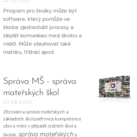
22.02.2021
Program pro školky může být
software, který pomůže ve
školce zjednodušit procesy a
zlepšit komunikaci mezi školou a
rodiči. Může obsahovat také
matriku, třídnici apod.
Správa MŠ - správa
mateřských škol
03.08.2020
Zřizování a
správa mateřských
a
základních
škol
patří mezi kompetence
obcí a měst v případě státních škol a
správa mateřských
školek,
a