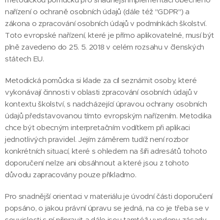
nařízení o ochraně osobních údajů (dále též "GDPR") a
zákona o zpracování osobních údajů v podmínkách školství.
Toto evropské nařízení, které je přímo aplikovatelné, musí být
plně zavedeno do 25. 5. 2018 v celém rozsahu v členských
státech EU.
Metodická pomůcka si klade za cíl seznámit osoby, které
vykonávají činnosti v oblasti zpracování osobních údajů v
kontextu školství, s nadcházející úpravou ochrany osobních
údajů představovanou tímto evropským nařízením. Metodika
chce být obecným interpretačním vodítkem při aplikaci
jednotlivých pravidel. Jejím záměrem tudíž není rozbor
konkrétních situací, které s ohledem na šíři adresátů tohoto
doporučení nelze ani obsáhnout a které jsou z tohoto
důvodu zapracovány pouze příkladmo.
Pro snadnější orientaci v materiálu je úvodní části doporučení
popsáno, o jakou právní úpravu se jedná, na co je třeba se v
souvislosti s ní připravit a dále jsou tamtéž uvedeny zásady