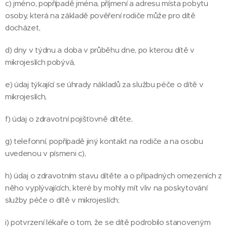
c) jméno, popřípadě jména, příjmení a adresu místa pobytu
osoby, která na základě pověření rodiče může pro dítě
docházet,
d) dny v týdnu a doba v průběhu dne, po kterou dítě v
mikrojeslích pobývá,
e) údaj týkající se úhrady nákladů za službu péče o dítě v
mikrojeslích,
f) údaj o zdravotní pojišťovně dítěte,
g) telefonní, popřípadě jiný kontakt na rodiče a na osobu
uvedenou v písmeni c),
h) údaj o zdravotním stavu dítěte a o případných omezeních z
něho vyplývajících, které by mohly mít vliv na poskytování
služby péče o dítě v mikrojeslích;
i) potvrzení lékaře o tom, že se dítě podrobilo stanoveným