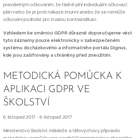
pravidelným očkováním, že řádně plní individuální očkovací
plán nebo že je proti nákaze imunní anebo že se nemůže
očkování podrobit pro trvalou kontraindikaci.
Vzhledem ke směrnici GDPR důrazně doporučujeme vést
tyto záznamy pouze elektronicky v zabezpečeném
systému docházkového a informačního portálu Dignus,
kde jsou zašifrovány a chráněny před zneužitím.
METODICKÁ POMŮCKA K
APLIKACI GDPR VE
ŠKOLSTVÍ
6. listopad 2017 - 6. listopad 2017
Ministerstvo školství, mládeže a tělovýchovy připravilo
metodickou pomůcku pro snadnější implementaci obecného