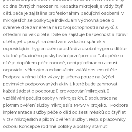
do dne čtvrtých narozenin). Kapacita mikrojeslí je vždy čtyři
děti, péče je zajištěna profesionálními pečujícími osobami. V
mikrojeslích se poskytuje individuální výchovná péče o
svěřené dítě zaměřená na rozvoj schopností a návyků s
ohledem na věk dítěte. Dále se zajišťuje bezpečnost a zdraví
dítěte, jeho pobyt na čerstvém vzduchu, spánek v
odpovídajícím hygienickém prostředí a osobní hygienu dítěte,
včetně případného poskytování první pomoci. Tato péče o
dítě je doplňkem péče rodinné, není její náhradou a musí
odpovídat věkovým a individuálním zvláštnostem dítěte.
Podpora v rámci této výzvy je určena pouze na (výčet
povinných podporovaných aktivit, které bude zahrnovat
každá žádost o podporu):  provozování mikrojeslí, 
vzdělávání pečující osoby v mikrojeslích,  spolupráce na
pilotním ověření služby mikrojeslí s MPSV v projektu "Podpora
implementace služby péče o děti od šesti měsíců do čtyř let
v tzv. mikrojeslích a pilotní ověření služby", resp. s pracovníky
odboru Koncepce rodinné politiky a politiky stárnutí.