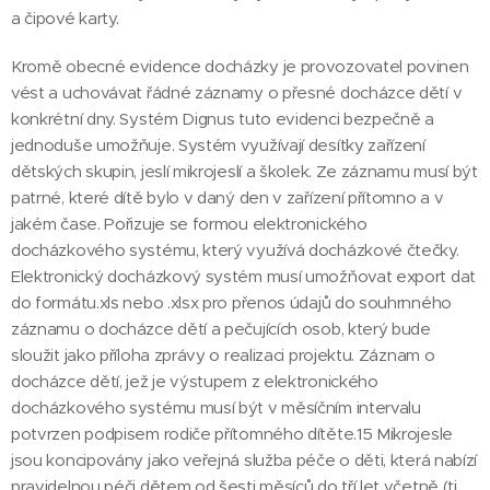
a čipové karty.
Kromě obecné evidence docházky je provozovatel povinen
vést a uchovávat řádné záznamy o přesné docházce dětí v
konkrétní dny. Systém Dignus tuto evidenci bezpečně a
jednoduše umožňuje. Systém využívají desítky zařízení
dětských skupin, jeslí mikrojeslí a školek. Ze záznamu musí být
patrné, které dítě bylo v daný den v zařízení přítomno a v
jakém čase. Pořizuje se formou elektronického
docházkového systému, který využívá docházkové čtečky.
Elektronický docházkový systém musí umožňovat export dat
do formátu.xls nebo .xlsx pro přenos údajů do souhrnného
záznamu o docházce dětí a pečujících osob, který bude
sloužit jako příloha zprávy o realizaci projektu. Záznam o
docházce dětí, jež je výstupem z elektronického
docházkového systému musí být v měsíčním intervalu
potvrzen podpisem rodiče přítomného dítěte.15 Mikrojesle
jsou koncipovány jako veřejná služba péče o děti, která nabízí
pravidelnou péči dětem od šesti měsíců do tří let včetně (tj.