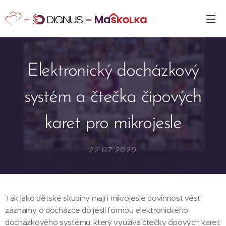
Elektronický docházkový
systém a čtečka čipových
karet pro mikrojesle
22.07.2020
Tak jako dětské skupiny mají i mikrojesle povinnost vést
záznamy o docházce do jeslí formou elektronického
docházkového systému, který využívá čtečky čipových karet