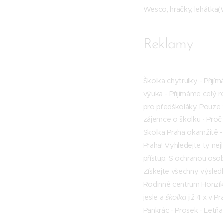
Wesco, hračky, lehátka(W
Reklamy
Školka chytrulky - Přij
výuka - Přijímáme celý r
pro předškoláky. Pouze 1
zájemce o školku · ‎Proč
Skolka Praha okamžitě 
Praha! Vyhledejte ty ne
přístup. S ochranou oso
‎Získejte všechny výsled
Rodinné centrum Honzík
jesle a
školka
již 4 x v P
‎Pankrác · ‎Prosek · ‎Letň