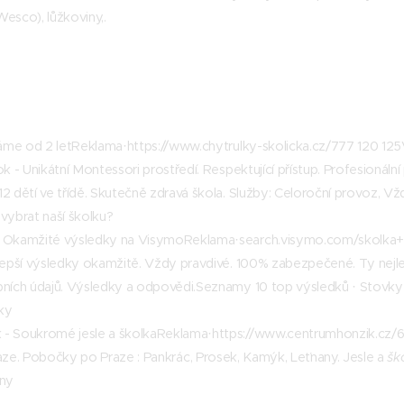
esco), lůžkoviny,.
ímáme od 2 letReklama·https://www.chytrulky-skolicka.cz/777 120 125
ok - Unikátní Montessori prostředí. Respektující přístup. Profesioná
2 dětí ve třídě. Skutečně zdravá škola. Služby: Celoroční provoz, Vždy
 vybrat naší školku?
- Okamžité výsledky na VisymoReklama·search.visymo.com/skolka
jlepší výsledky okamžitě. Vždy pravdivé. 100% zabezpečené. Ty nej
bních údajů. Výsledky a odpovědi.‎Seznamy 10 top výsledků · ‎Stovky
ky
 - Soukromé jesle a školkaReklama·https://www.centrumhonzik.c
raze. Pobočky po Praze : Pankrác, Prosek, Kamýk, Leťnany. Jesle a
šk
any