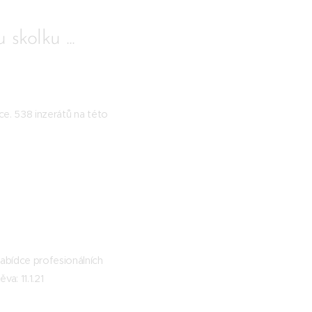
kolku ...
rce. 538 inzerátů na této
abídce profesionálních
va: 11.1.21