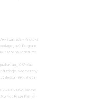
Velká zahrada - Anglická
lní pedagogové. Program
 2 tety na 12 dětí.‎Pro
+praha/top_10
Skolka
lepší zdroje. Neomezený
 výsledků · ‎99% shoda ·
z/602 249 698Soukromé
olka
4x v Praze.‎Kamýk ·