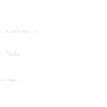
 ...
Prodej
/pronájem na
 Praha ...
ory vhodné k