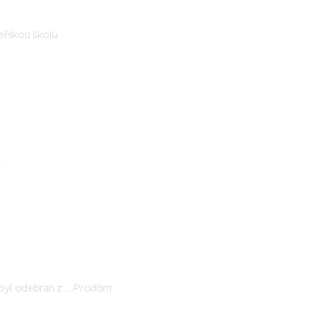
eřskou školu.
.
z
 byl odebran z ...
Prodám