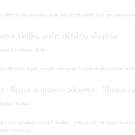
prodám školku
. pronajmu jesle. nabízím pronájem jesle. pronajmu mat
me školku, jesle, dětskou skupinu
 koupime-prodame-skolku
slí a dětských skupin, koupím mikrojesle, koupím školku, prodám jesle
ka - Bazar a inzerce zdarma - Sbazar.c
hledej > školka
te z 924 aktuálních inzerátů
školka
. ... Kniha puzzle Ve
školce
. Inzerát
kolka
. Inzerát byl ...