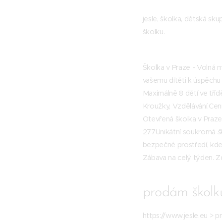
jesle, školka, dětská skup
školku.
Školka v Praze - Volná 
vašemu dítěti k úspěchu 
Maximálně 8 dětí ve tříd
Kroužky, Vzdělávání.‎Cen
Otevřená školka v Praze
277Unikátní soukromá
š
bezpečné prostředí, kde 
Zábava na celý týden. Zd
prodám školku
https://www.jesle.eu > p