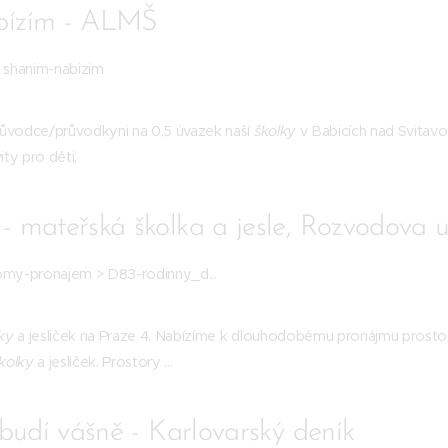
bízím - ALMŠ
> shanim-nabizim
růvodce/průvodkyni na 0,5 úvazek naší
školky
v Babicích nad Svitavou.
vity pro děti.
 mateřská školka a jesle, Rozvodova ul.
domy-pronajem > D83-rodinny_d...
ky
a jesliček na Praze 4. Nabízíme k dlouhodobému pronájmu prost
kolky
a jesliček. Prostory ...
 budí vášně - Karlovarský deník