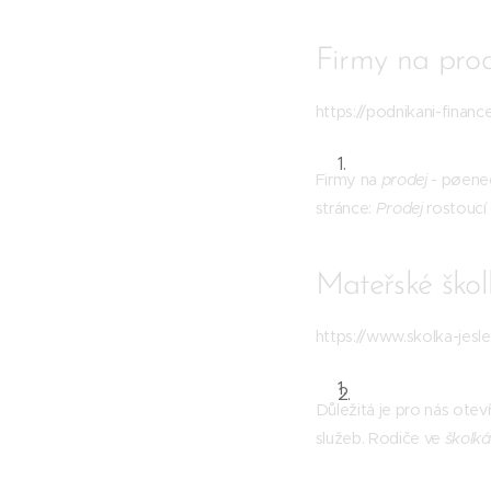
Firmy na prod
https://podnikani-financ
Firmy na
prodej
- pøene
stránce:
Prodej
rostoucí 
Mateřské školk
https://www.skolka-jesle.
Důležitá je pro nás ote
služeb. Rodiče ve
školk