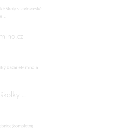
é školy v karlovarské
...
mino.cz
tský bazar eMimino a
olky ...
vebnice(kompletní)