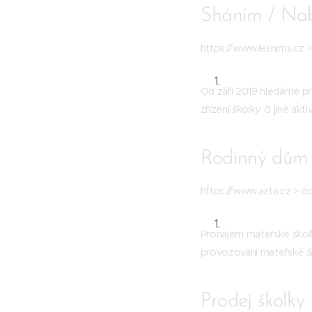
Sháním / Na
https://www.lesnims.cz 
Od září 2019 hledáme p
zřízení
školky
či jiné akti
Rodinný dům -
https://www.azta.cz > 
Pronájem mateřské
škol
provozování mateřské
š
Prodej školky