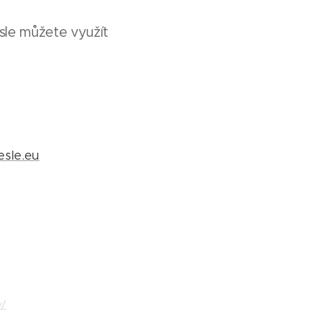
sle můžete využít
esle.eu
:
y/