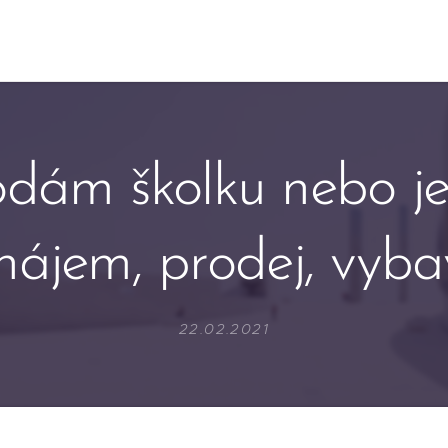
odám školku nebo jes
nájem, prodej, vyba
22.02.2021