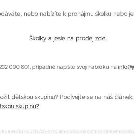
dáváte, nebo nabízíte k pronájmu školku nebo je
Školky a jesle na prodej zde.
232 000 801, případně napište svoji nabídku na
info@j
ložit dětskou skupinu? Podívejte se na náš článek
tskou skupinu?
.jesle.eu/products/zn-prodam-skolku-nabizim-pronajem-skolk