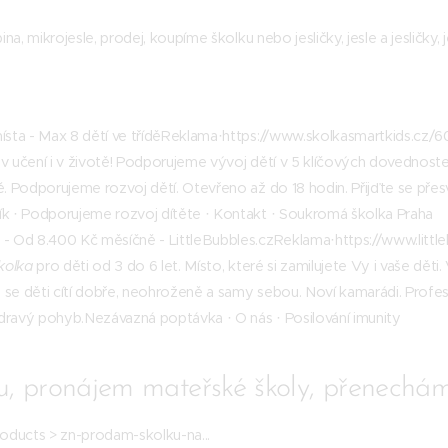
ina, mikrojesle, prodej, koupíme školku nebo jesličky, jesle a jesličky, 
místa - Max 8 dětí ve tříděReklama·https://www.skolkasmartkids.c
v učení i v životě! Podporujeme vývoj dětí v 5 klíčových dovednoste
ě. Podporujeme rozvoj dětí. Otevřeno až do 18 hodin. Přijďte se přes
ík · ‎Podporujeme rozvoj dítěte · ‎Kontakt · ‎Soukromá školka Praha
 - Od 8.400 Kč měsíčně - LittleBubbles.czReklama·https://www.littl
kolka
pro děti od 3 do 6 let. Místo, které si zamilujete Vy i vaše dě
se děti cítí dobře, neohroženě a samy sebou. Noví kamarádi. Profesi
ravý pohyb.‎Nezávazná poptávka · ‎O nás · ‎Posilování imunity
, pronájem mateřské školy, přenechám, 
roducts > zn-prodam-skolku-na...