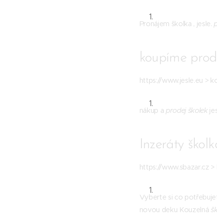
Pronájem školka , jesle.
koupíme prodá
https://www.jesle.eu >
nákup a
prodej školek
je
Inzeráty škol
https://www.sbazar.cz > 
Vyberte si co potřebuje
novou deku Kouzelná
š