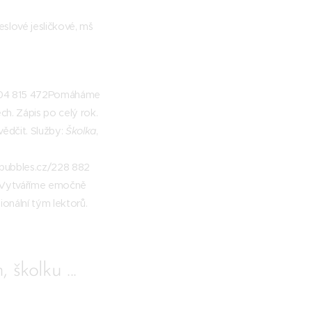
jeslové jesličkové, mš
z/604 815 472Pomáháme
ch. Zápis po celý rok.
vědčit. Služby:
Školka
,
ebubbles.cz/228 882
ti. Vytváříme emočně
onální tým lektorů.
školku ...