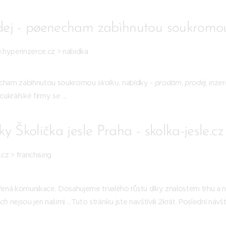
ej - pøenecham zabìhnutou soukromou s
e.hyperinzerce.cz > nabidka
cham zabìhnutou soukromou
skolku
, nabídky -
prodám
,
prodej
, inze
cukrářské firmy se ...
y Školička jesle Praha - skolka-jesle.cz
cz > franchising
vřená komunikace. Dosahujeme trvalého růstu díky znalostem trhu a n
ách
nejsou jen našimi ...Tuto stránku jste navštívili 2krát. Poslední návště