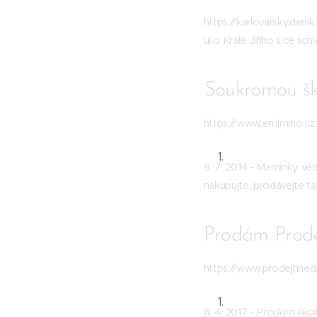
https://karlovarsky.denik
ulici Krále Jiřího sice schvál
Soukromou ško
https://www.emimino.c
8. 7. 2014 - Maminky v
nakupujte, prodávejte tam
Prodám Prodej 
https://www.prodejhned.c
8. 4. 2017 -
Prodám škol