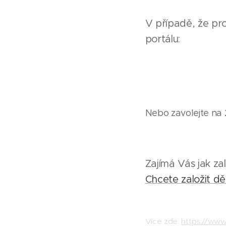
V případě, že pro
portálu:
Nebo zavolejte na 
Zajímá Vás jak za
Chcete založit dě
Více zde:
https://www