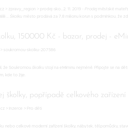
.cz > zpravy_region > prodej-sko...2. 11. 2019 -
Prodej
městské mateřsk
ili ...
Školku
město prodává za 7,8 milionu korun s podmínkou, že zde 
lku, 150000 Kč - bazar, prodej - eMi
z > soukromou-skolku-207586
ědí, že Soukromou
školku
stojí na eMiminu nejméně. Připojte se na dě
, kde to žije.
školky, popřípadě celkového zařízení šk
z > Inzerce > Pro děti
ku
nebo celkové moderní zařízení školky, nábytek, těl.pomůcky, sta