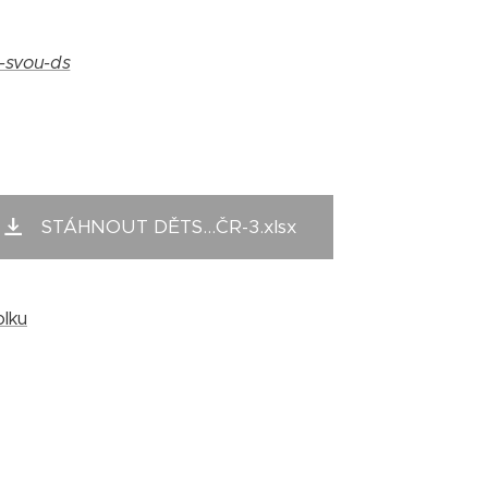
i-svou-ds
STÁHNOUT DĚTS...ČR-3.xlsx
olku