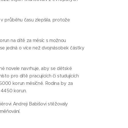
 v průběhu času zlepšila, protože
orun na dítě za měsíc s možnou
 se jedná o více než dvojnásobek částky
né novele navrhuje, aby se dětské
sto pro dítě pracujících či studujících
t 5000 korun měsíčně. Rodina by za
í 4450 korun.
rovi Andreji Babišovi stěžovaly
dměňování.