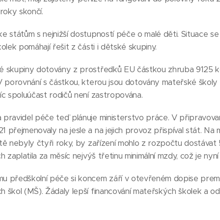
 roky skončí.
ke státům s nejnižší dostupností péče o malé děti. Situace se
kolek pomáhají řešit z části i dětské skupiny.
ké skupiny dotovány z prostředků EU částkou zhruba 9125 k
 V porovnání s částkou, kterou jsou dotovány mateřské školy
víc spoluúčast rodičů není zastropována.
 pravidel péče teď plánuje ministerstvo práce. V připravova
 přejmenovaly na jesle a na jejich provoz přispíval stát. Na mí
ště nebyly čtyři roky, by zařízení mohlo z rozpočtu dostáva
ch zaplatila za měsíc nejvýš třetinu minimální mzdy, což je nyn
u předškolní péče si koncem září v otevřeném dopise premié
h škol (MŠ). Žádaly lepší financování mateřských školek a o