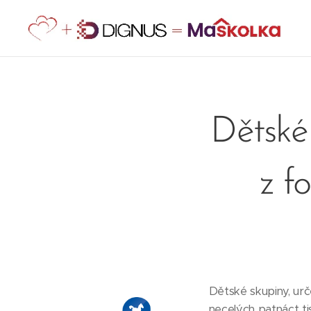
Dětské 
z f
Dětské skupiny, urč
necelých patnáct tis