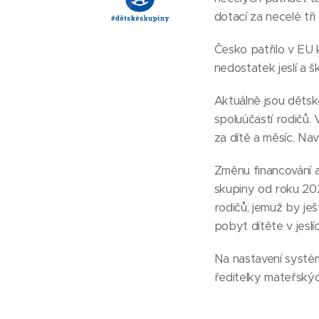
dotací za necelé tři
Česko patřilo v EU 
nedostatek jeslí a š
Aktuálně jsou děts
spoluúčastí rodičů.
za dítě a měsíc. Na
Změnu financování a
skupiny od roku 2021
rodičů, jemuž by je
pobyt dítěte v jeslí
Na nastavení systém
ředitelky mateřskýc