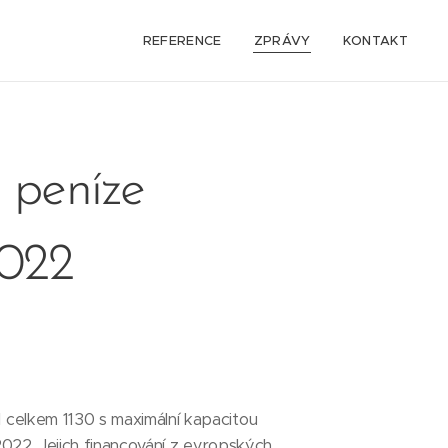
REFERENCE
ZPRÁVY
KONTAKT
é peníze
2022
 celkem 1130 s maximální kapacitou
2022. Jejich financování z evropských