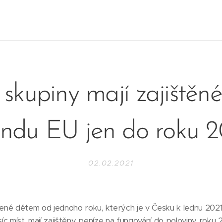
skupiny mají zajištěn
ondu EU jen do roku 
02.02.2021
ené dětem od jednoho roku, kterých je v Česku k lednu 2021
íc míst, mají zajištěny peníze na fungování do poloviny roku 