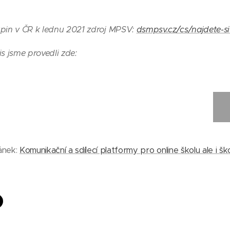
pin v ČR k lednu 2021 zdroj MPSV:
dsmpsv.cz/cs/najdete-s
s jsme provedli zde:
ánek:
Komunikační a sdílecí platformy pro online školu ale i šk